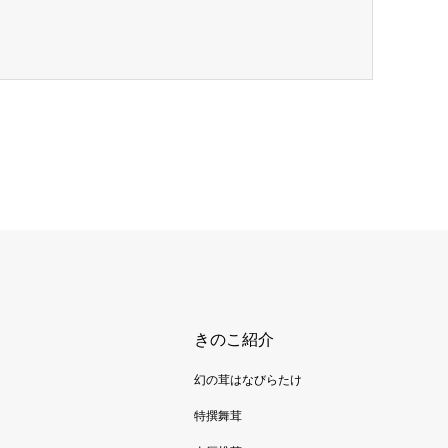
きのこ紹介
幻の茸はなびらたけ
特撰舞茸