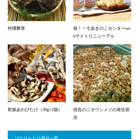
特撰舞茸
祝！！七会きのこセンターwe
bサイトリニューアル
乾燥あわびたけ（30g×2袋）
現在のニオウシメジの発生状
況
はなびらたけ商品一覧