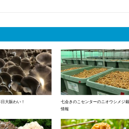
毎日大賑わい！
七会きのこセンターのニオウシメジ
情報