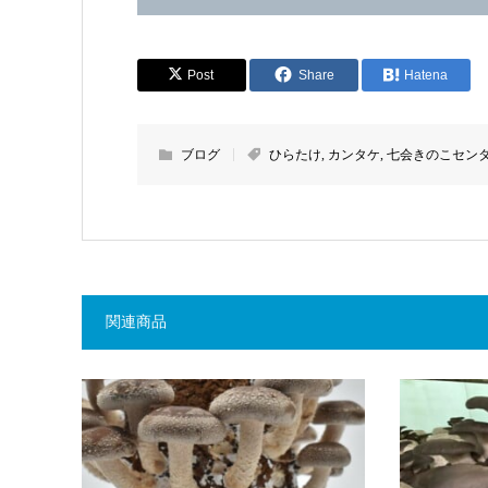
Post
Share
Hatena
ブログ
ひらたけ
,
カンタケ
,
七会きのこセン
関連商品