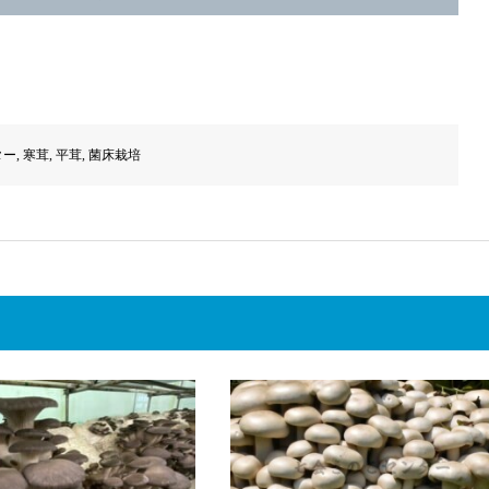
ター
,
寒茸
,
平茸
,
菌床栽培