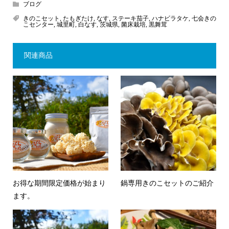
ブログ
きのこセット
,
たもぎたけ
,
なす
,
ステーキ茄子
,
ハナビラタケ
,
七会きの
こセンター
,
城里町
,
白なす
,
茨城県
,
菌床栽培
,
黒舞茸
関連商品
お得な期間限定価格が始まり
鍋専用きのこセットのご紹介
ます。