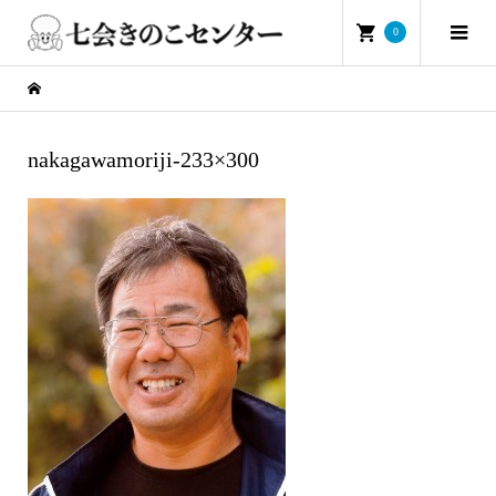
0
nakagawamoriji-233×300