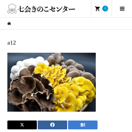
0
a12